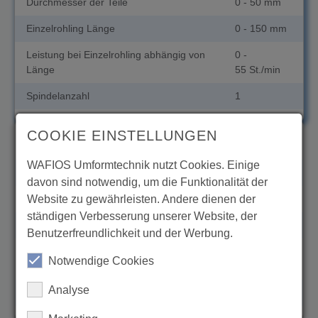
Durchmesser der Teile
0 - 50 mm
Einzelrohling Länge
0 - 150 mm
Leistung bei Einzelrohling abhängig von
0 -
Länge
55 St./min
Spindelanzahl
1
COOKIE EINSTELLUNGEN
UNT 12
WAFIOS Umformtechnik nutzt Cookies. Einige
Gewindeabmessungen metrisch M
3 - 12
davon sind notwendig, um die Funktionalität der
Website zu gewährleisten. Andere dienen der
Durchmesser der Teile
0 - 35 mm
ständigen Verbesserung unserer Website, der
Einzelrohling Länge
0 - 150 mm
Benutzerfreundlichkeit und der Werbung.
Leistung bei Einzelrohling abhängig von
0 -
Notwendige Cookies
Länge
60 St./min
Analyse
Spindelanzahl
1