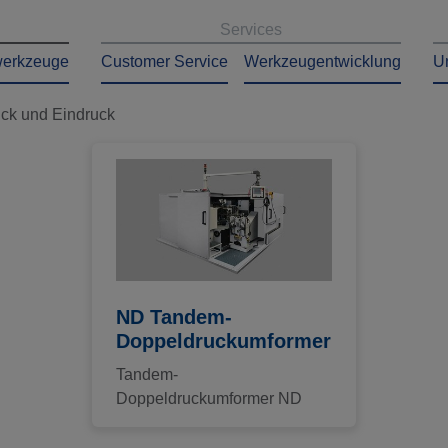
Services
erkzeuge
Customer Service
Werkzeugentwicklung
U
ck und Eindruck
ND Tandem-
Doppeldruckumformer
Tandem-
Doppeldruckumformer ND