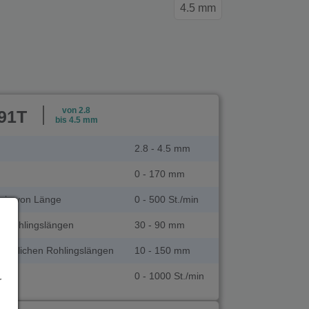
4.5 mm
von 2.8
91T
bis 4.5 mm
2.8 - 4.5 mm
0 - 170 mm
ngig von Länge
0 - 500 St./min
en Rohlingslängen
30 - 90 mm
hiedlichen Rohlingslängen
10 - 150 mm
0 - 1000 St./min
r