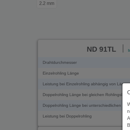
2.2 mm
ND 91TL
b
Drahtdurchmesser
Einzelrohling Länge
Leistung bei Einzelrohling abhängig von Länge
Doppelrohling Länge bei gleichen Rohlingsläng
W
Doppelrohling Länge bei unterschiedlichen Roh
n
Leistung bei Doppelrohling
A
B