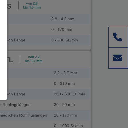
von 2.8
91S
bis 4.5 mm
2.8 - 4.5 mm
0 - 170 mm
ngig von Länge
0 - 500 St./min
von 2.2
90TL
bis 3.7 mm
2.2 - 3.7 mm
0 - 310 mm
ngig von Länge
300 - 500 St./min
en Rohlingslängen
30 - 90 mm
hiedlichen Rohlingslängen
10 - 170 mm
0 - 1000 St./min