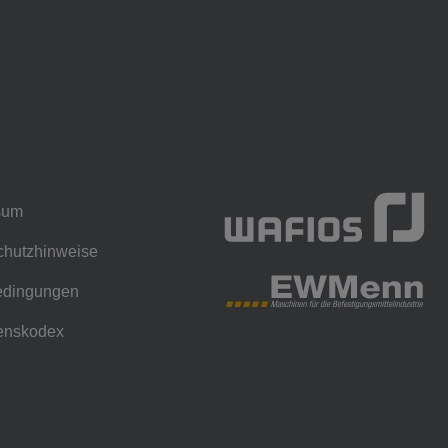
sum
chutzhinweise
bedingungen
tenskodex