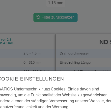
1.15 mm
Filter zurücksetzen
von 2.8
ND 
is 4.5 mm
2.8 - 4.5 mm
Drahtdurchmesser
0 - 310 mm
Einzelrohling Länge
300 - 500 St./min
Leistung bei Einzelrohling abhä
COOKIE EINSTELLUNGEN
en
30 - 90 mm
Doppelrohling Länge bei gleich
AFIOS Umformtechnik nutzt Cookies. Einige davon sind
lingslängen
10 - 170 mm
Doppelrohling Länge bei untersc
otwendig, um die Funktionalität der Website zu gewährleisten.
0 - 1000 St./min
Leistung bei Doppelrohling
ndere dienen der ständigen Verbesserung unserer Website, de
enutzerfreundlichkeit und der Werbung.