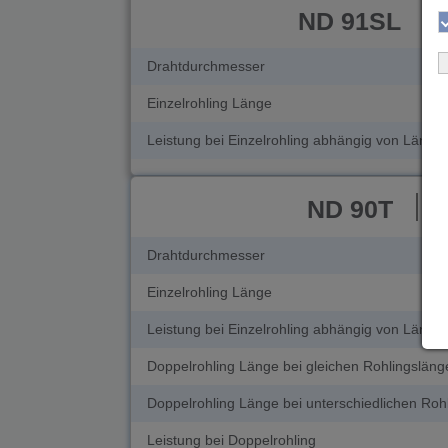
ND 91SL
Drahtdurchmesser
Einzelrohling Länge
Leistung bei Einzelrohling abhängig von Länge
ND 90T
bi
Drahtdurchmesser
Einzelrohling Länge
Leistung bei Einzelrohling abhängig von Länge
Doppelrohling Länge bei gleichen Rohlingsläng
Doppelrohling Länge bei unterschiedlichen Roh
Leistung bei Doppelrohling