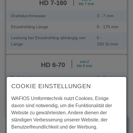
HD 7-160
bis 7 mm
Drahtdurchmesser
3 - 7 mm
Einzelrohling Länge
0 - 175 mm
Leistung bei Einzelrohling abhängig von
0 -
Länge
160 St./min
von 2
HD 6-70
bis 6 mm
Drahtdurchmesser
2 - 6 mm
COOKIE EINSTELLUNGEN
Einzelrohling Länge
0 - 88 mm
WAFIOS Umformtechnik nutzt Cookies. Einige
Leistung bei Einzelrohling abhängig von
0 -
davon sind notwendig, um die Funktionalität der
Länge
335 St./min
Website zu gewährleisten. Andere dienen der
ständigen Verbesserung unserer Website, der
von 2
HD 6-60
Benutzerfreundlichkeit und der Werbung.
bis 6 mm